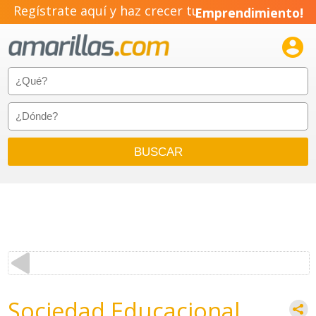
Regístrate aquí y haz crecer tu
Emprendimiento!

Sociedad Educacional