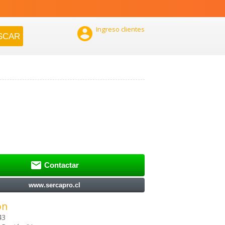

Ingreso clientes

Contactar
www.sercapro.cl
ón
43