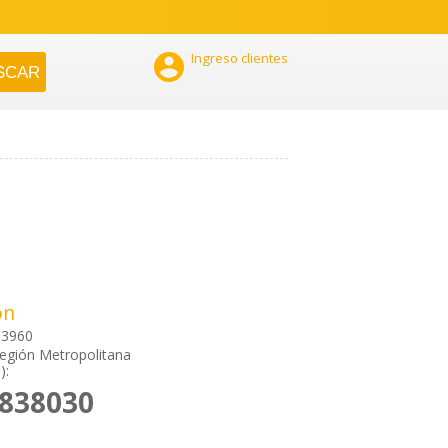

Ingreso clientes
ón
 3960
 Región Metropolitana
):
6838030