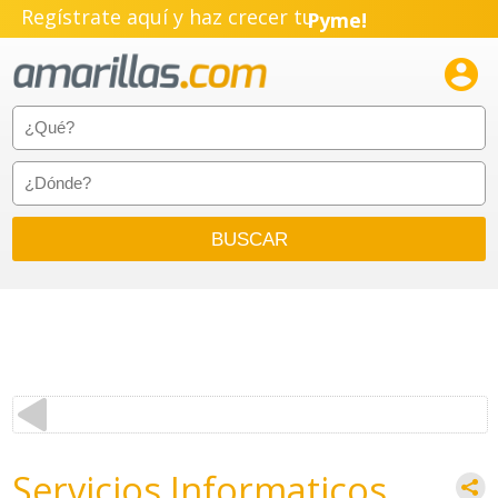
Regístrate aquí y haz crecer tu
Pyme!
Emprendimiento!

Servicios Informaticos