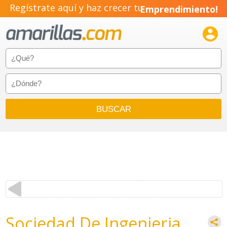
Regístrate aquí y haz crecer tu
Emprendimiento!

Sociedad De Ingenieria