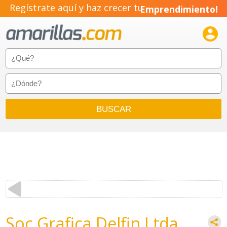
Regístrate aquí y haz crecer tu
Emprendimiento!

Soc Grafica Delfin Ltda