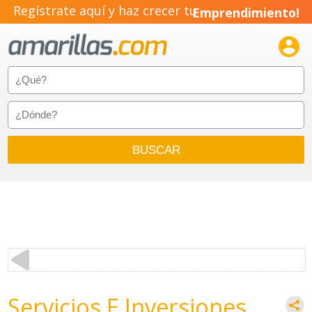
Regístrate aquí y haz crecer tu
Emprendimiento!

Servicios E Inversiones