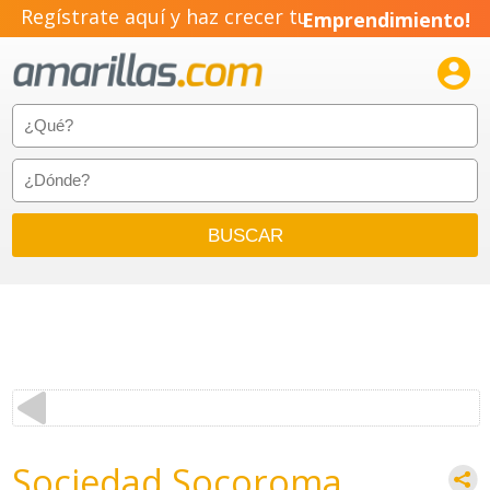
Regístrate aquí y haz crecer tu
Emprendimiento!

Sociedad Socoroma