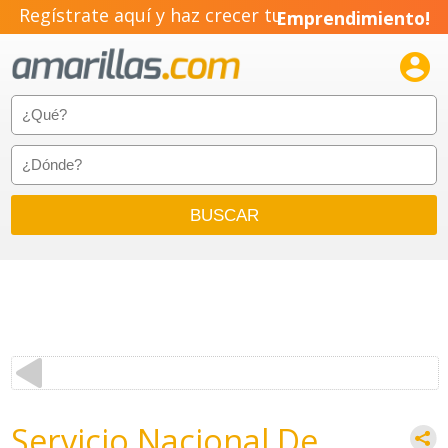
Regístrate aquí y haz crecer tu
Emprendimiento!

Servicio Nacional De