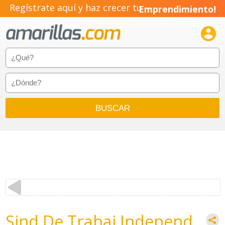
Regístrate aquí y haz crecer tu
Emprendimiento!

Sind De Trabaj Independ