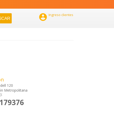

Ingreso clientes
ón
dell 120
ón Metropolitana
):
5179376