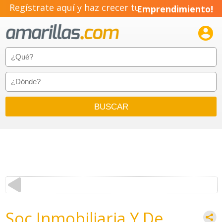
Regístrate aquí y haz crecer tu
Emprendimiento!

Soc.Inmobiliaria Y De