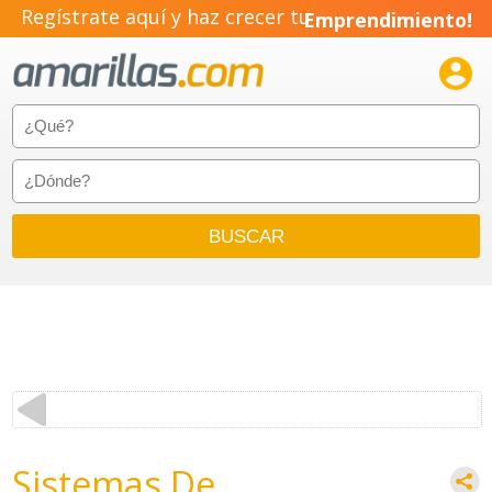
Regístrate aquí y haz crecer tu
Emprendimiento!

Sistemas De