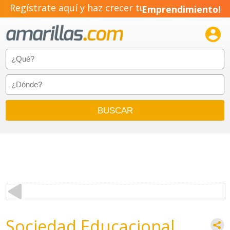
Regístrate aquí y haz crecer tu
Emprendimiento!

Sociedad Educacional