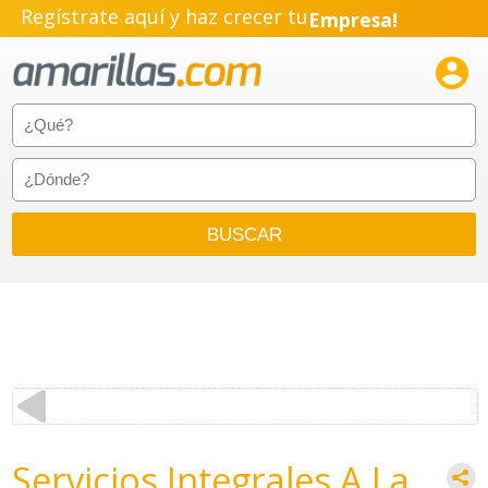
Regístrate aquí y haz crecer tu
Empresa!
Negocio!

Pyme!
Emprendimiento!
Servicios Integrales A La