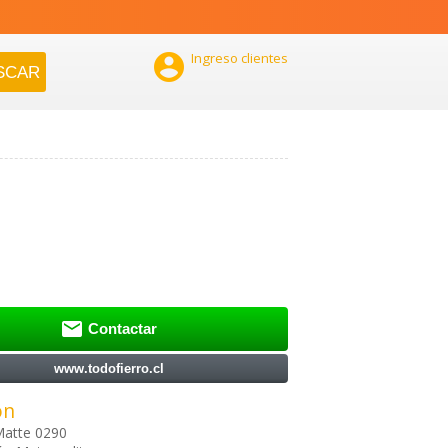

Ingreso clientes

Contactar
www.todofierro.cl
ón
Matte 0290