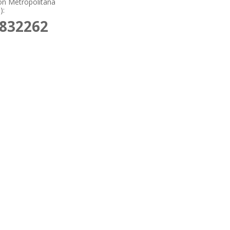
ón Metropolitana
):
5832262