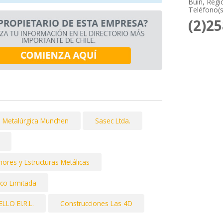
Buin, Regi
Teléfono(s
(2)2
Metalúrgica Munchen
Sasec Ltda.
ores y Estructuras Metálicas
co Limitada
LO EI.R.L.
Construcciones Las 4D