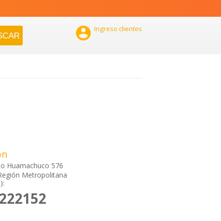

Ingreso clientes
ón
ulio Huamachuco 576
Región Metropolitana
):
2222152