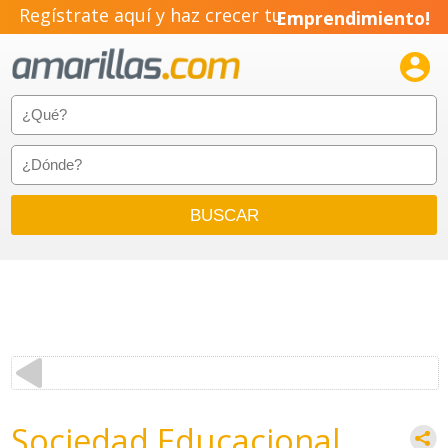
Regístrate aquí y haz crecer tu
Emprendimiento!

Sociedad Educacional