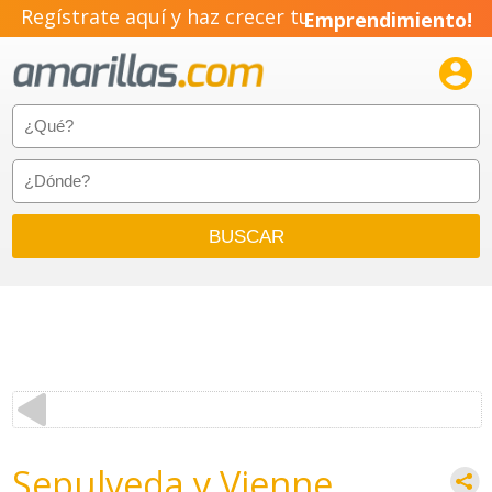
Regístrate aquí y haz crecer tu
Emprendimiento!

Sepulveda y Vienne