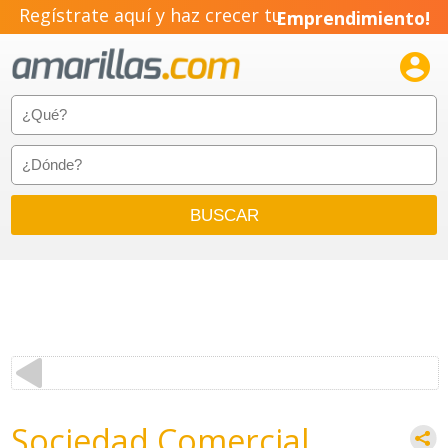
Regístrate aquí y haz crecer tu
Emprendimiento!

Sociedad Comercial