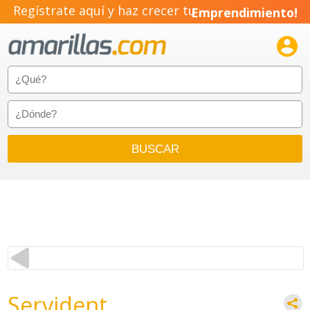
Regístrate aquí y haz crecer tu
Emprendimiento!

Servident