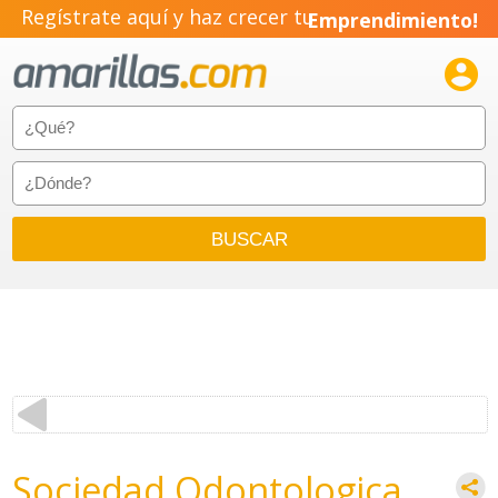
Regístrate aquí y haz crecer tu
Emprendimiento!

Sociedad Odontologica