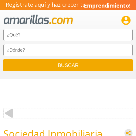
Regístrate aquí y haz crecer tu
Emprendimiento!

Sociedad Inmobiliaria