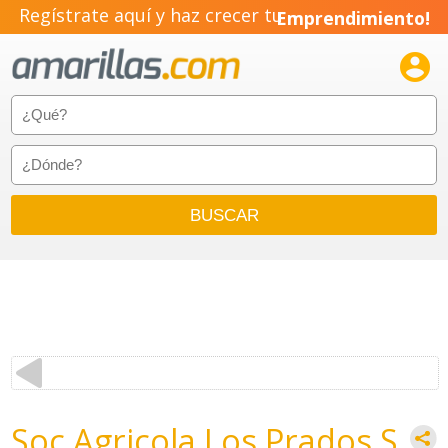
Regístrate aquí y haz crecer tu
Emprendimiento!

Soc Agricola Los Prados S