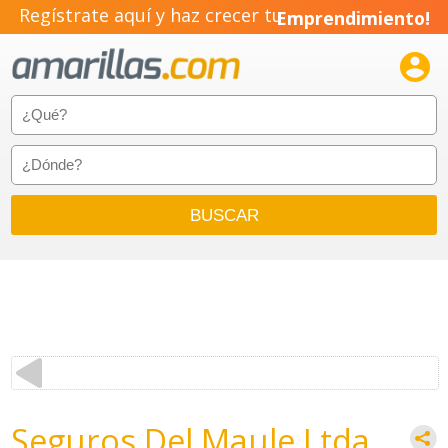
Regístrate aquí y haz crecer tu
Emprendimiento!

Seguros Del Maule Ltda