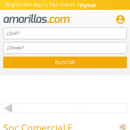
Regístrate aquí y haz crecer tu
Pyme!
Emprendimiento!

Soc Comercial E