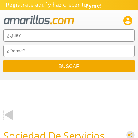
Regístrate aquí y haz crecer tu
Pyme!
Emprendimiento!

Sociedad De Servicios