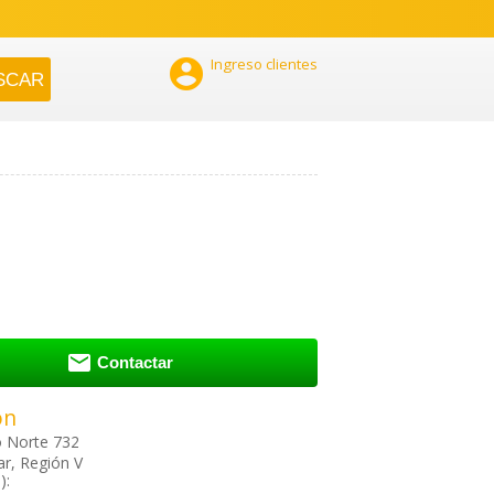

Ingreso clientes

Contactar
ón
o Norte 732
ar, Región V
):