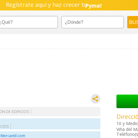
Regístrate aquí y haz crecer tu
Pyme!
Emprendimiento!
N DE EDIFICIOS
Direcci
10 y Medi
ICIOS
Viña del M
Teléfono(s
 Mercantil.com