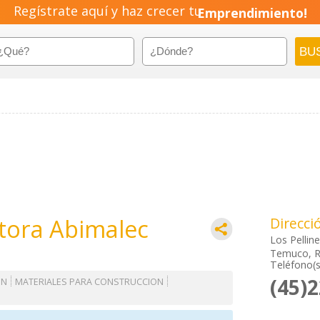
Regístrate aquí y haz crecer tu
Emprendimiento!
tora Abimalec
Direcci
Los Pellin
Temuco, R
Teléfono(s
(45)
ON
MATERIALES PARA CONSTRUCCION