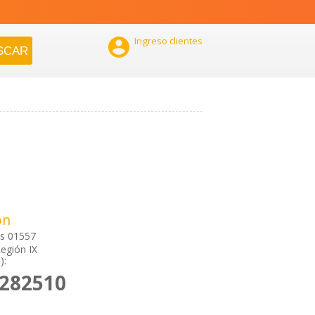

Ingreso clientes
ón
es 01557
egión IX
):
2282510