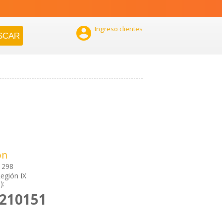

Ingreso clientes
ón
 298
egión IX
):
2210151