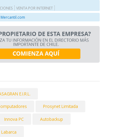
CIONES
VENTA POR INTERNET
 Mercantil.com
AGRAN E.I.R.L.
 Computadores
Prosynet Limitada
Innova PC
Autobackup
 Labarca