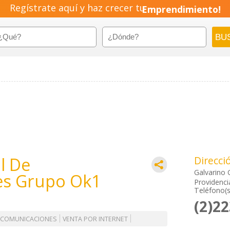
Regístrate aquí y haz crecer tu
Emprendimiento!
l De
Direcci
Galvarino 
es Grupo Ok1
Providenci
Teléfono(s
(2)2
ECOMUNICACIONES
VENTA POR INTERNET