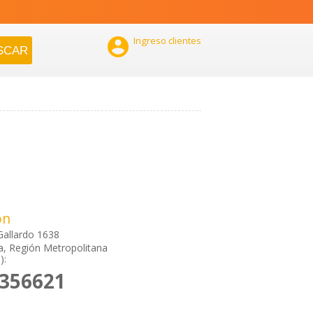

Ingreso clientes
ón
Gallardo 1638
a, Región Metropolitana
):
2356621