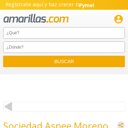
Regístrate aquí y haz crecer tu
Pyme!
Emprendimiento!

Sociedad Aspee Moreno