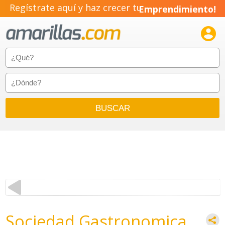
Regístrate aquí y haz crecer tu
Emprendimiento!

Sociedad Gastronomica