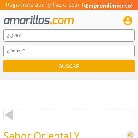
Regístrate aquí y haz crecer tu
Emprendimiento!

Sabor Oriental Y