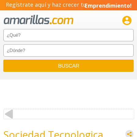
Regístrate aquí y haz crecer tu
Emprendimiento!

Sociedad Tecnologica