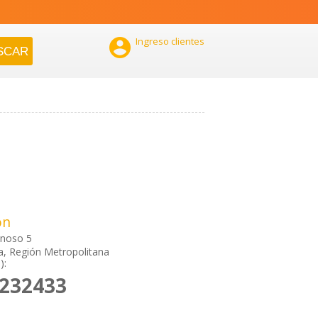

Ingreso clientes
ón
noso 5
a, Región Metropolitana
):
2232433