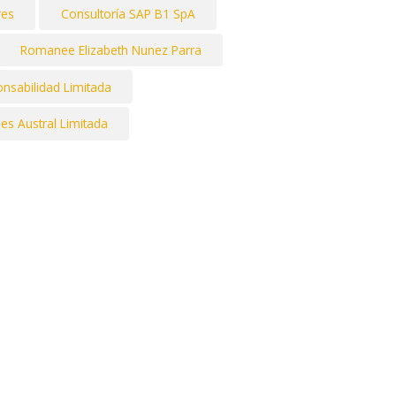
res
Consultoría SAP B1 SpA
Romanee Elizabeth Nunez Parra
nsabilidad Limitada
es Austral Limitada