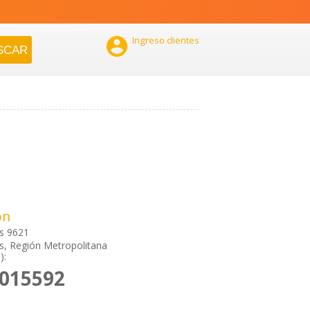

Ingreso clientes
ón
s 9621
, Región Metropolitana
):
2015592