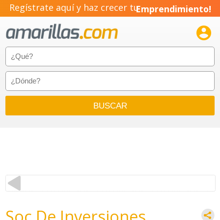
Regístrate aquí y haz crecer tu
Emprendimiento!

Soc De Inversiones