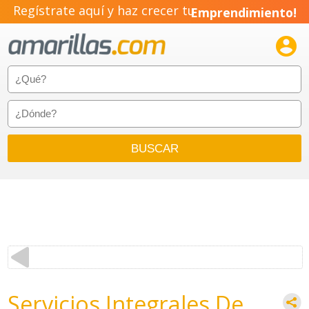
Regístrate aquí y haz crecer tu
Emprendimiento!

Servicios Integrales De