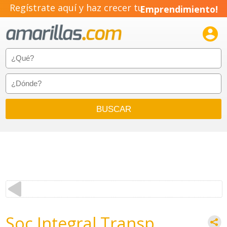
Regístrate aquí y haz crecer tu
Emprendimiento!

Soc Integral Transp