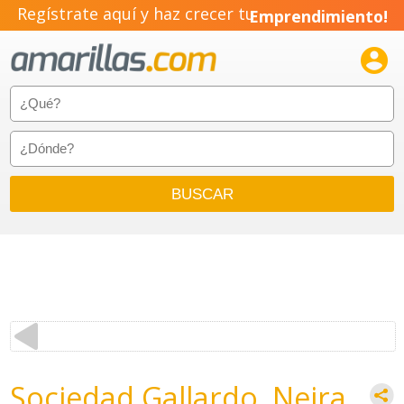
Regístrate aquí y haz crecer tu
Emprendimiento!

Sociedad Gallardo, Neira