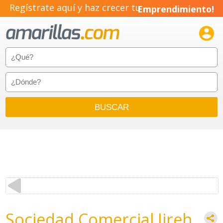
Regístrate aquí y haz crecer tu
Emprendimiento!

Sociedad Comercial Jireh