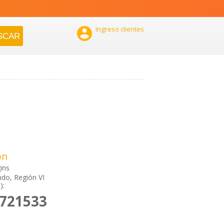

Ingreso clientes
ón
ins
do, Región VI
):
2721533