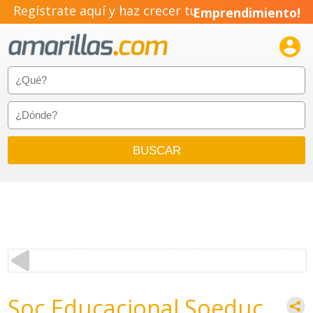
Regístrate aquí y haz crecer tu
Emprendimiento!

Soc Educacional Soeduc