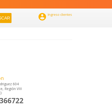

Ingreso clientes
ón
driguez 604
e, Región VIII
):
2366722