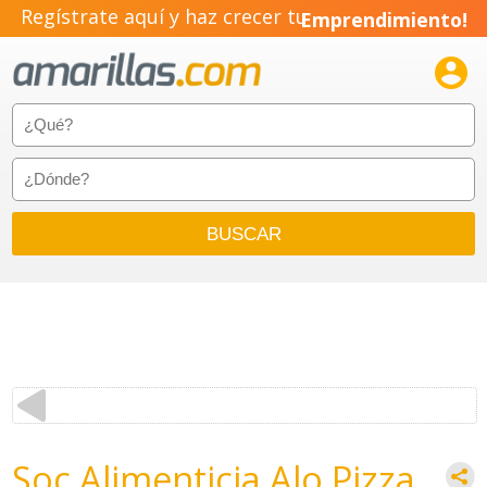
Regístrate aquí y haz crecer tu
Emprendimiento!

Soc Alimenticia Alo Pizza