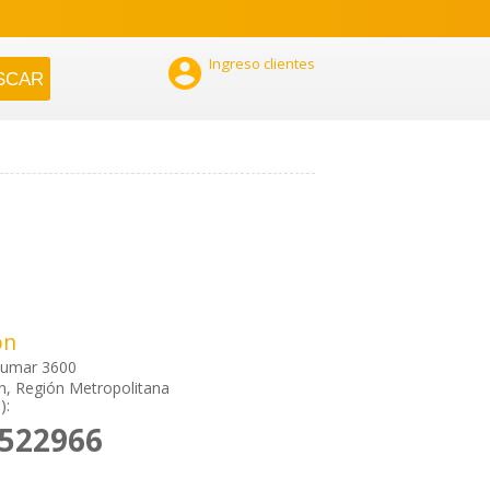

Ingreso clientes
ón
umar 3600
n, Región Metropolitana
):
5522966