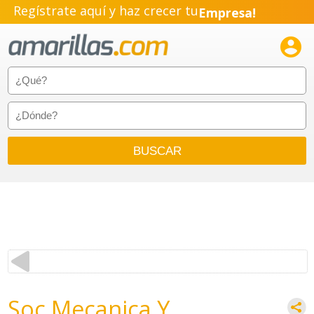
Regístrate aquí y haz crecer tu
Empresa!
Negocio!

Pyme!
Emprendimiento!
Soc Mecanica Y