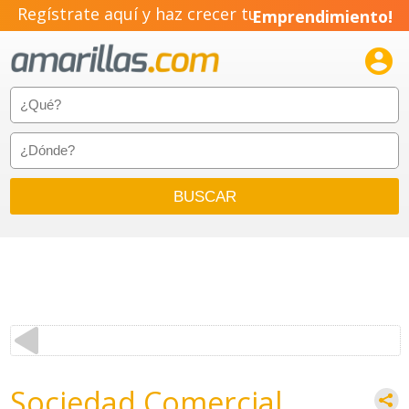
Regístrate aquí y haz crecer tu
Emprendimiento!

Sociedad Comercial