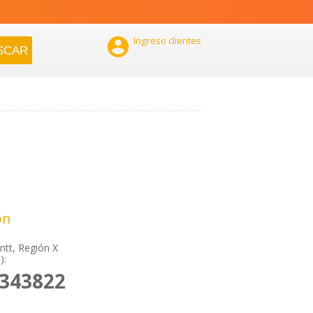

Ingreso clientes
ón
tt, Región X
):
2343822