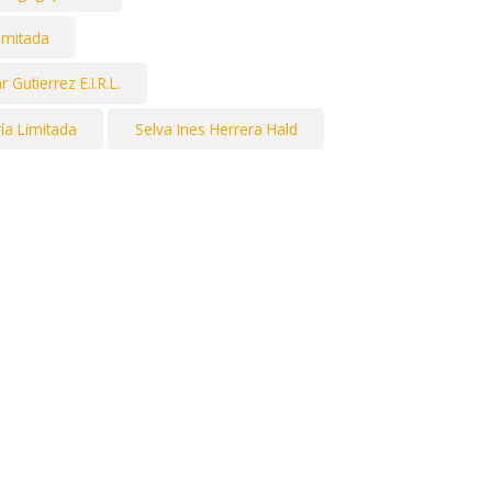
imitada
Gutierrez E.I.R.L.
ía Limitada
Selva Ines Herrera Hald